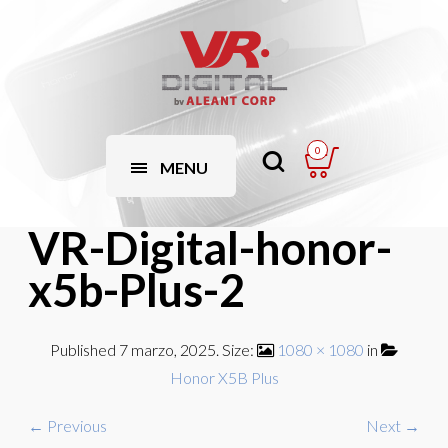
0
MENU
VR-Digital-honor-
x5b-Plus-2
Published
7 marzo, 2025
. Size:
1080 × 1080
in
Honor X5B Plus
← Previous
Next →