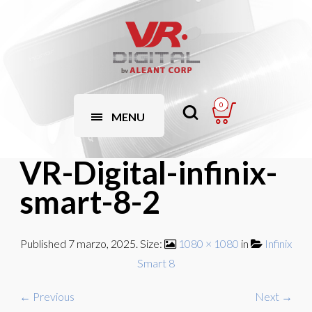
0
MENU
VR-Digital-infinix-
smart-8-2
Published
7 marzo, 2025
. Size:
1080 × 1080
in
Infinix
Smart 8
← Previous
Next →