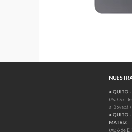
NUESTRA
• QUITO 
(Av. Occiden
al Boyacá.)
• QUITO -
MATRIZ
(Av. 6 de D