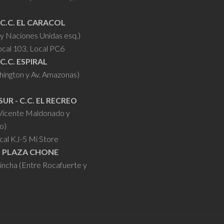
 C.C. EL CARACOL
y Naciones Unidas esq.)
ocal 103, Local PC6
 C.C. ESPIRAL
hington y Av. Amazonas)
SUR - C.C. EL RECREO
 Vicente Maldonado y
o)
cal KJ-5 Mi Store
- PLAZA CHONE
hincha (Entre Rocafuerte y