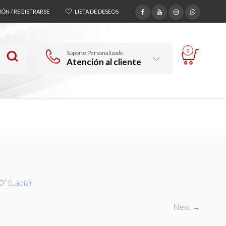
SIÓN / REGISTRARSE
LISTA DE DESEOS
0
Soporte Personalizado
Atención al cliente
0“ (Lápiz)
Next →