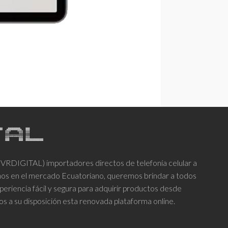
DIGITAL) importadores directos de telefonía celular a
años en el mercado Ecuatoriano, queremos brindar a todos
periencia fácil y segura para adquirir productos desde
os a su disposición esta renovada plataforma online.