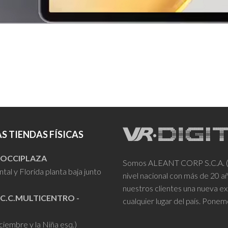
S TIENDAS FÍSICAS
- OCCIPLAZA
Somos ALEANT CORP S.C.A. (VR
tal y Florida planta baja junto
nivel nacional con más de 20 
nuestros clientes una nueva ex
 C.C.MULTICENTRO -
cualquier lugar del país. Ponem
iciembre y la Niña esq.)