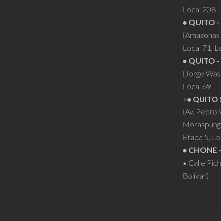
Local 208
• QUITO -
(Amazonas 
Local 71, L
• QUITO -
(Jorge Was
Local 69
>
• QUITO 
(Av. Pedro
Moraspung
Etapa 5, Lo
• CHONE 
• Calle Pic
Bolívar)