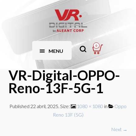
0
MENU
VR-Digital-OPPO-
Reno-13F-5G-1
Published
22 abril, 2025
. Size:
1080 × 1080
in
Oppo
Reno 13F (5G)
Next →