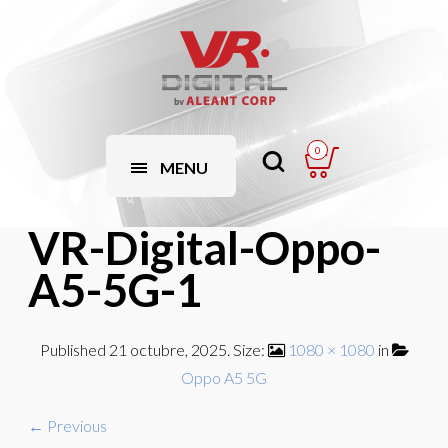
0
MENU
VR-Digital-Oppo-
A5-5G-1
Published
21 octubre, 2025
. Size:
1080 × 1080
in
Oppo A5 5G
← Previous