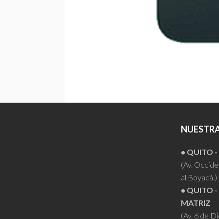
NUESTRA
• QUITO 
(Av. Occiden
al Boyacá.)
• QUITO -
MATRIZ
(Av. 6 de D