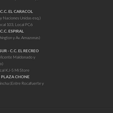
 C.C. EL CARACOL
y Naciones Unidas esq.)
ocal 103, Local PC6
 C.C. ESPIRAL
hington y Av. Amazonas)
SUR - C.C. EL RECREO
 Vicente Maldonado y
o)
cal KJ-5 Mi Store
- PLAZA CHONE
hincha (Entre Rocafuerte y