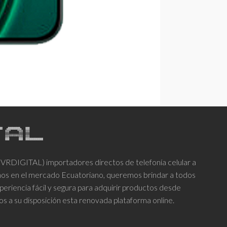
DIGITAL) importadores directos de telefonía celular a
años en el mercado Ecuatoriano, queremos brindar a todos
periencia fácil y segura para adquirir productos desde
os a su disposición esta renovada plataforma online.