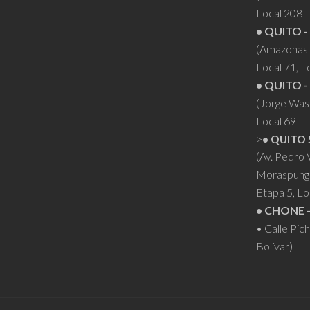
Local 208
• QUITO -
(Amazonas 
Local 71, L
• QUITO -
(Jorge Was
Local 69
>
• QUITO 
(Av. Pedro
Moraspung
Etapa 5, Lo
• CHONE 
• Calle Pic
Bolívar)