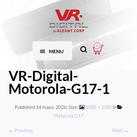
0
MENU
VR-Digital-
Motorola-G17-1
Published
14 mayo, 2026
. Size:
1080 × 1080
in
Motorola G17
← Previous
Next →