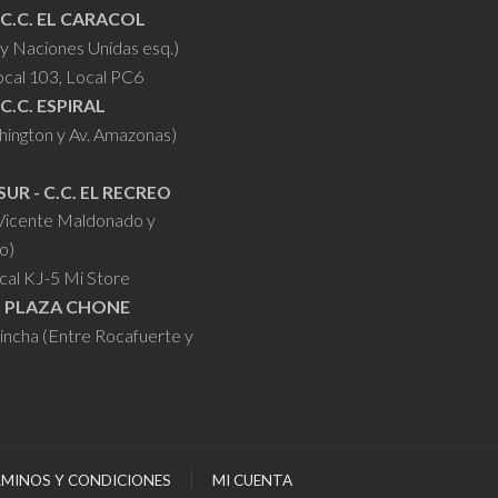
 C.C. EL CARACOL
y Naciones Unidas esq.)
ocal 103, Local PC6
 C.C. ESPIRAL
hington y Av. Amazonas)
SUR - C.C. EL RECREO
 Vicente Maldonado y
o)
cal KJ-5 Mi Store
- PLAZA CHONE
hincha (Entre Rocafuerte y
MINOS Y CONDICIONES
MI CUENTA