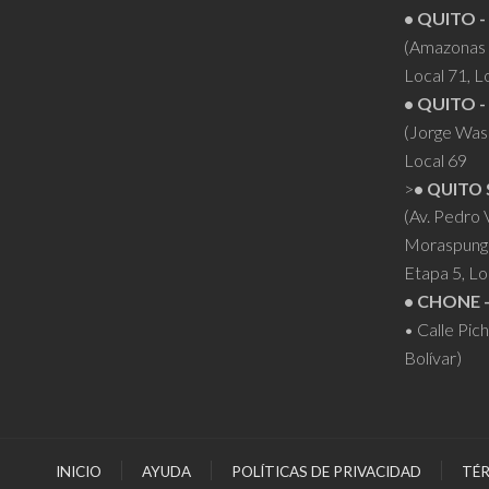
• QUITO -
(Amazonas 
Local 71, L
• QUITO -
(Jorge Was
Local 69
>
• QUITO 
(Av. Pedro
Moraspung
Etapa 5, Lo
• CHONE 
• Calle Pic
Bolívar)
INICIO
AYUDA
POLÍTICAS DE PRIVACIDAD
TÉR