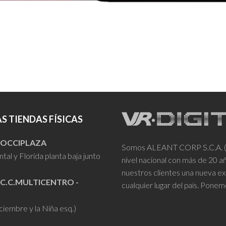
S TIENDAS FÍSICAS
- OCCIPLAZA
Somos ALEANT CORP S.C.A. (VR
tal y Florida planta baja junto
nivel nacional con más de 20 
nuestros clientes una nueva ex
 C.C.MULTICENTRO -
cualquier lugar del país. Ponem
iciembre y la Niña esq.)