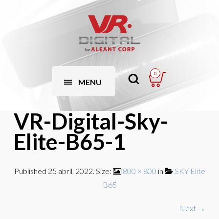
0
MENU
VR-Digital-Sky-
Elite-B65-1
Published
25 abril, 2022
. Size:
800 × 800
in
SKY Elite
B65
Next →