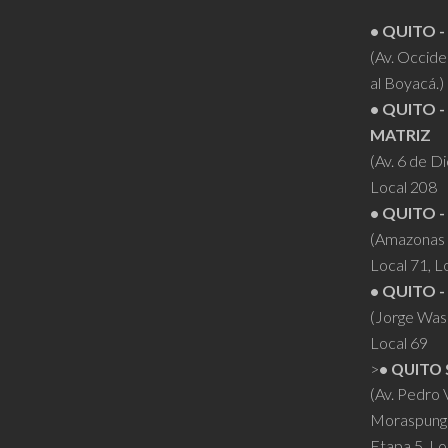
• QUITO 
(Av. Occiden
al Boyacá.)
• QUITO -
MATRIZ
(Av. 6 de D
Local 208
• QUITO -
(Amazonas 
Local 71, L
• QUITO -
(Jorge Was
Local 69
>
• QUITO 
(Av. Pedro
Moraspung
Etapa 5, Lo