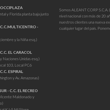
- OCCIPLAZA
Somos ALEANT CORP S.C.A. (VR
tal y Florida planta baja junto
nivel nacional con más de 20 
nuestros clientes una nueva ex
 C.C.MULTICENTRO -
cualquier lugar del país. Ponem
iciembre y la Niña esq.)
 C.C. EL CARACOL
y Naciones Unidas esq.)
ocal 103, Local PC6
 C.C. ESPIRAL
hington y Av. Amazonas)
SUR - C.C. EL RECREO
 Vicente Maldonado y
o)
cal KJ-5 Mi Store