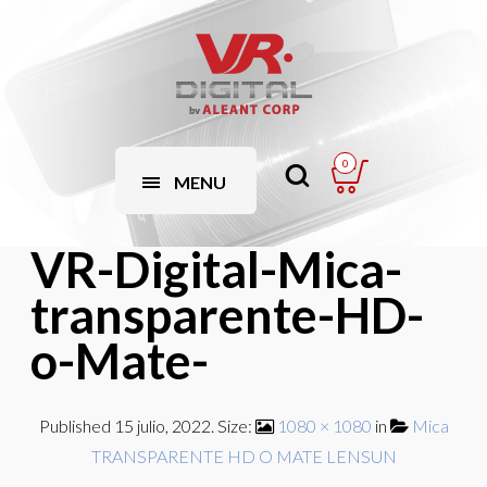
0
MENU
VR-Digital-Mica-
transparente-HD-
o-Mate-
Published
15 julio, 2022
. Size:
1080 × 1080
in
Mica
TRANSPARENTE HD O MATE LENSUN