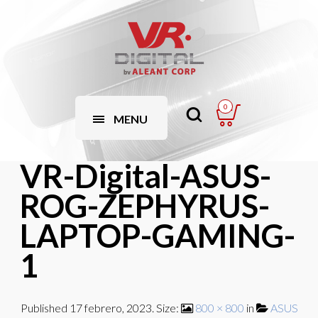
0
MENU
VR-Digital-ASUS-
ROG-ZEPHYRUS-
LAPTOP-GAMING-
1
Published
17 febrero, 2023
. Size:
800 × 800
in
ASUS