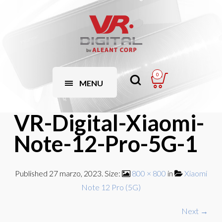
0
MENU
VR-Digital-Xiaomi-
Note-12-Pro-5G-1
Published
27 marzo, 2023
. Size:
800 × 800
in
Xiaomi
Note 12 Pro (5G)
Next →