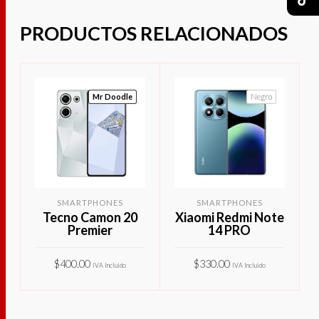
PRODUCTOS RELACIONADOS
Mr Doodle
Negro
SMARTPHONES
SMARTPHONES
Tecno Camon 20
Xiaomi Redmi Note
Premier
14 PRO
$
400.00
$
330.00
IVA Incluido
IVA Incluido
Este
Este
SELECCIONAR
SELECCIONAR
producto
produ
OPCIONES
OPCIONES