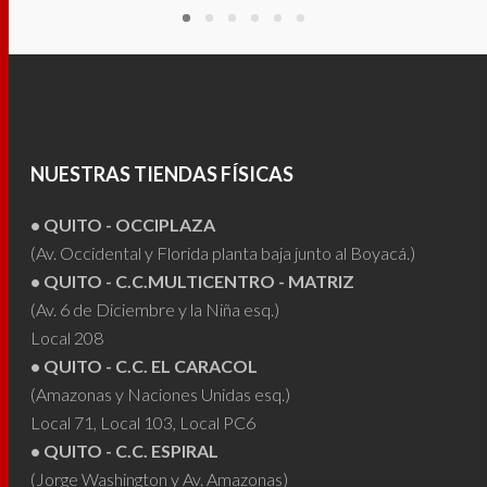
tiene
tiene
múltiples
múltip
variantes.
varian
Las
Las
opciones
opcio
se
se
NUESTRAS TIENDAS FÍSICAS
pueden
puede
elegir
elegir
• QUITO - OCCIPLAZA
en
en
(Av. Occidental y Florida planta baja junto al Boyacá.)
• QUITO - C.C.MULTICENTRO - MATRIZ
la
la
(Av. 6 de Diciembre y la Niña esq.)
página
págin
Local 208
de
de
• QUITO - C.C. EL CARACOL
producto
produ
(Amazonas y Naciones Unidas esq.)
Local 71, Local 103, Local PC6
• QUITO - C.C. ESPIRAL
(Jorge Washington y Av. Amazonas)