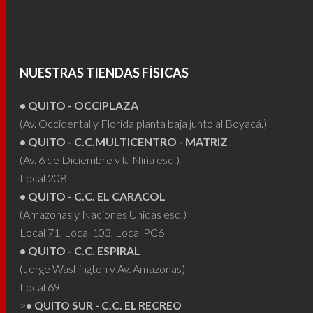
Las
Las
opciones
opcio
se
se
pueden
puede
NUESTRAS TIENDAS FÍSICAS
elegir
elegir
• QUITO - OCCIPLAZA
en
en
(Av. Occidental y Florida planta baja junto al Boyacá.)
la
la
• QUITO - C.C.MULTICENTRO - MATRIZ
página
págin
(Av. 6 de Diciembre y la Niña esq.)
de
de
Local 208
producto
produ
• QUITO - C.C. EL CARACOL
(Amazonas y Naciones Unidas esq.)
Local 71, Local 103, Local PC6
• QUITO - C.C. ESPIRAL
(Jorge Washington y Av. Amazonas)
Local 69
>
• QUITO SUR - C.C. EL RECREO