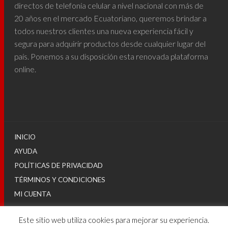
directos de telefonía celular a nivel nacional con más de
20 años en el mercado Ecuatoriano, queremos brindar a
todos nuestros clientes una nueva experiencia fácil y
segura para adquirir productos desde cualquier lugar del
país. Ponemos a su disposición esta renovada plataforma
online.
INICIO
AYUDA
POLÍTICAS DE PRIVACIDAD
TÉRMINOS Y CONDICIONES
MI CUENTA
Este sitio web utiliza cookies para mejorar su experiencia.