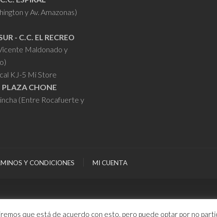
hington y Av. Amazonas)
SUR - C.C. EL RECREO
 Vicente Maldonado y
o)
cal KJ-5 Mi Store
- PLAZA CHONE
hincha (Entre Rocafuerte y
MINOS Y CONDICIONES
MI CUENTA
miremos que está de acuerdo con esto, pero puede optar por no partic