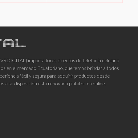
producto
producto
desde
$140.00
tiene
tiene
hasta
múltiples
múltiples
$155.00
variantes.
variantes.
Las
Las
opciones
opciones
se
se
DIGITAL) importadores directos de telefonía celular a
pueden
pueden
años en el mercado Ecuatoriano, queremos brindar a todos
elegir
elegir
periencia fácil y segura para adquirir productos desde
en
en
os a su disposición esta renovada plataforma online.
la
la
página
página
de
de
producto
producto