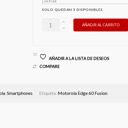
LIMPIAR
SOLO QUEDAN 5 DISPONIBLES
MOTOROLA
AÑADIR AL CARRITO
EDGE
60
FUSION
CANTIDAD
AÑADIR A LA LISTA DE DESEOS
COMPARE
ola
,
Smartphones
Etiqueta:
Motorola Edge 60 Fusion