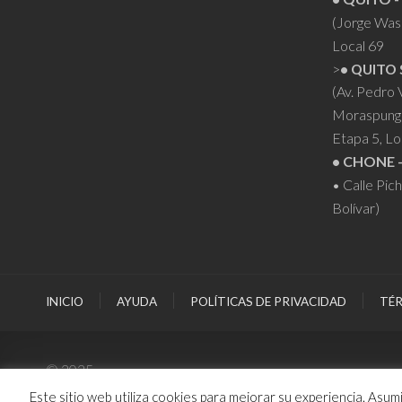
(Jorge Was
Local 69
>
• QUITO 
(Av. Pedro
Moraspung
Etapa 5, Lo
• CHONE 
• Calle Pic
Bolívar)
INICIO
AYUDA
POLÍTICAS DE PRIVACIDAD
TÉR
© 2025
Este sitio web utiliza cookies para mejorar su experiencia. Asu