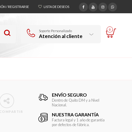
SIÓN / REGISTRARSE
LISTA DE DESEOS
0
Soporte Personalizado
Atención al cliente
ENVÍO SEGURO
Dentro de Quito DM y a Nivel
Nacional.
COMPARTIR
NUESTRA GARANTÍA
Factura legal y 1 año de garantía
por defectos de fábrica.