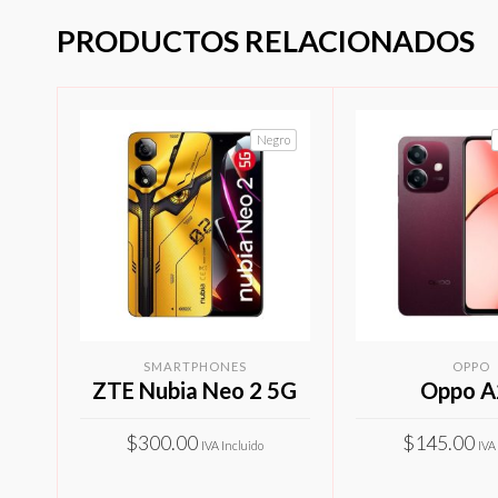
PRODUCTOS RELACIONADOS
Negro
SMARTPHONES
OPPO
ZTE Nubia Neo 2 5G
Oppo A
$
300.00
$
145.00
IVA Incluido
IVA
Este
SELECCIONAR OPCIONES
SELECCIONAR O