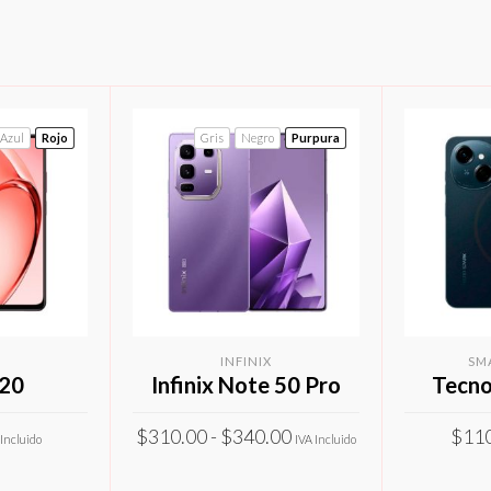
Azul
Rojo
Gris
Negro
Purpura
INFINIX
SM
20
Infinix Note 50 Pro
Tecno
Rango
$
310.00
-
$
340.00
$
11
 Incluido
IVA Incluido
de
Este
Este
precios:
PCIONES
SELECCIONAR OPCIONES
SELECC