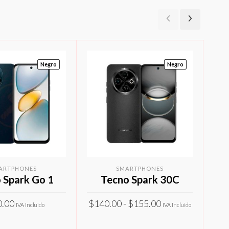
Negro
Negro
ARTPHONES
SMARTPHONES
 Spark Go 1
Tecno Spark 30C
Rango
0.00
$
140.00
-
$
155.00
IVA Incluido
IVA Incluido
de
Este
Este
precios:
IONAR OPCIONES
SELECCIONAR OPCIONES