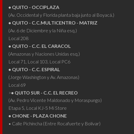
elegir
elegir
• QUITO - OCCIPLAZA
en
en
(Av. Occidental y Florida planta baja junto al Boyacá.)
la
la
• QUITO - C.C.MULTICENTRO - MATRIZ
página
págin
(Av. 6 de Diciembre y la Niña esq.)
de
de
Local 208
producto
produ
• QUITO - C.C. EL CARACOL
(Amazonas y Naciones Unidas esq.)
Local 71, Local 103, Local PC6
• QUITO - C.C. ESPIRAL
(Jorge Washington y Av. Amazonas)
Local 69
>
• QUITO SUR - C.C. EL RECREO
(Av. Pedro Vicente Maldonado y Moraspungo)
Etapa 5, Local KJ-5 Mi Store
• CHONE - PLAZA CHONE
• Calle Pichincha (Entre Rocafuerte y Bolívar)