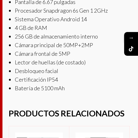
Pantalla de 6.67 pulgadas
Procesador Snapdragon 6s Gen 1 2GHz
Sistema Operativo Android 14
4 GB de RAM
256 GB de almacenamiento interno
→
Cámara principal de 50MP+2MP
Cámara frontal de 5MP
Lector de huellas (de costado)
Desbloqueo facial
Certificación IP54
Batería de 5100 mAh
PRODUCTOS RELACIONADOS