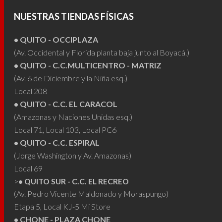
se
se
puede
NUESTRAS TIENDAS FÍSICAS
pueden
elegir
elegir
• QUITO - OCCIPLAZA
en
en
(Av. Occidental y Florida planta baja junto al Boyacá.)
la
• QUITO - C.C.MULTICENTRO - MATRIZ
la
págin
(Av. 6 de Diciembre y la Niña esq.)
página
de
Local 208
de
produ
• QUITO - C.C. EL CARACOL
producto
(Amazonas y Naciones Unidas esq.)
Local 71, Local 103, Local PC6
• QUITO - C.C. ESPIRAL
(Jorge Washington y Av. Amazonas)
Local 69
>
• QUITO SUR - C.C. EL RECREO
(Av. Pedro Vicente Maldonado y Moraspungo)
Etapa 5, Local KJ-5 Mi Store
• CHONE - PLAZA CHONE