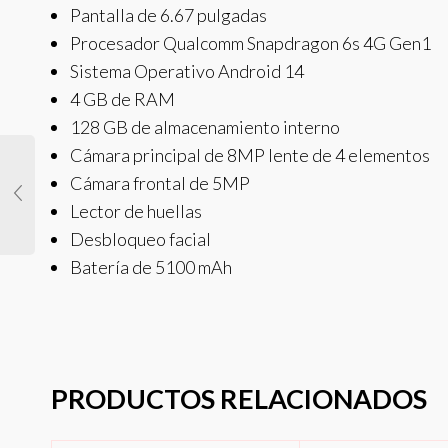
Pantalla de 6.67 pulgadas
Procesador Qualcomm Snapdragon 6s 4G Gen1
Sistema Operativo Android 14
4 GB de RAM
128 GB de almacenamiento interno
Cámara principal de 8MP lente de 4 elementos
Cámara frontal de 5MP
Lector de huellas
Desbloqueo facial
Batería de 5100 mAh
PRODUCTOS RELACIONADOS