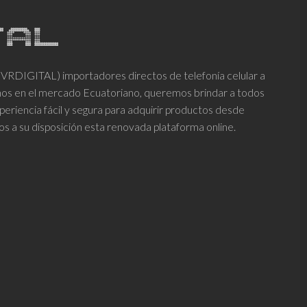
variantes.
$550.00
variantes.
Las
Las
opciones
opciones
se
DIGITAL) importadores directos de telefonía celular a
se
pueden
años en el mercado Ecuatoriano, queremos brindar a todos
pueden
elegir
periencia fácil y segura para adquirir productos desde
elegir
en
os a su disposición esta renovada plataforma online.
en
la
la
página
página
de
de
producto
producto