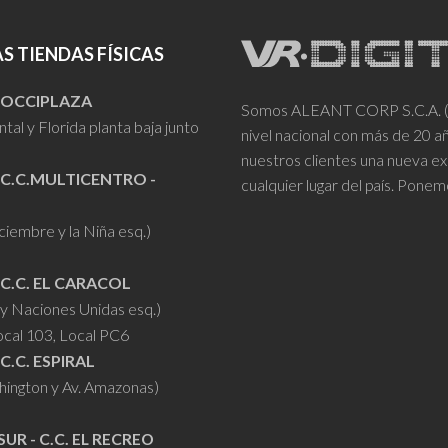
variantes.
variantes.
Las
Las
S TIENDAS FÍSICAS
opciones
opciones
se
se
- OCCIPLAZA
Somos ALEANT CORP S.C.A. (VR
pueden
pueden
tal y Florida planta baja junto
nivel nacional con más de 20 
elegir
elegir
nuestros clientes una nueva ex
en
en
 C.C.MULTICENTRO -
cualquier lugar del país. Ponem
la
la
iciembre y la Niña esq.)
página
página
de
de
 C.C. EL CARACOL
producto
producto
y Naciones Unidas esq.)
ocal 103, Local PC6
 C.C. ESPIRAL
hington y Av. Amazonas)
SUR - C.C. EL RECREO