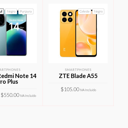
ul
Negro
Purpura
Celeste
Negro
ARTPHONES
SMARTPHONES
Redmi Note 14
ZTE Blade A55
I
ro Plus
$
105.00
$
3
IVA Incluido
Rango
$
550.00
IVA Incluido
Este
de
SELECCIONAR OPCIONES
Este
precios:
producto
IONAR OPCIONES
producto
desde
tiene
$480.00
tiene
múltiples
hasta
múltiples