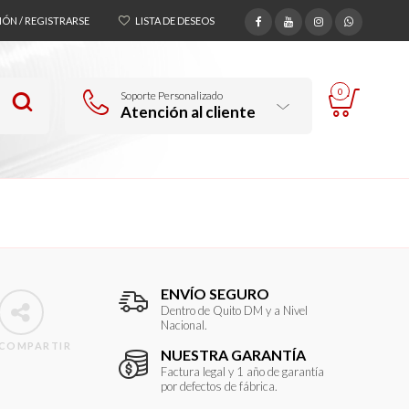
SIÓN / REGISTRARSE
LISTA DE DESEOS
0
Soporte Personalizado
Atención al cliente
ENVÍO SEGURO
Dentro de Quito DM y a Nivel
Nacional.
COMPARTIR
NUESTRA GARANTÍA
Factura legal y 1 año de garantía
por defectos de fábrica.