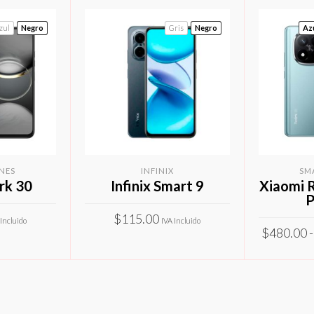
zul
Negro
Gris
Negro
Az
NES
INFINIX
SM
rk 30
Infinix Smart 9
Xiaomi 
P
$
115.00
 Incluido
IVA Incluido
$
480.00
-
Este
Este
PCIONES
SELECCIONAR OPCIONES
producto
producto
SELECC
tiene
tiene
múltiples
múltiples