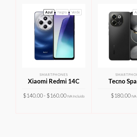
Azul
Negro
Verde
A
SMARTPHONES
SMARTPHO
Xiaomi Redmi 14C
Tecno Spa
Rango
$
140.00
-
$
160.00
$
180.00
IVA Incluido
IVA
de
Este
precios:
SELECCIONAR OPCIONES
SELECCIONAR O
producto
desde
$140.00
tiene
hasta
múltiples
$160.00