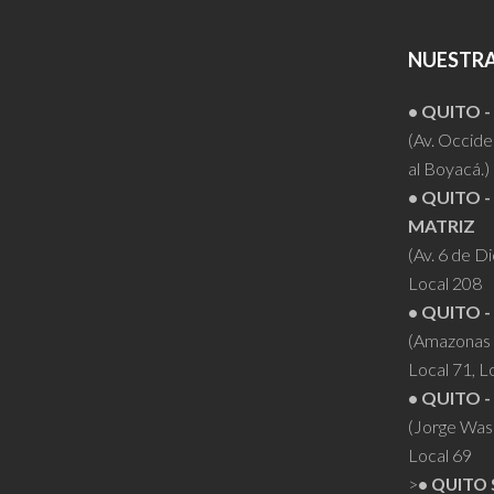
variantes.
Las
NUESTRA
opciones
se
• QUITO 
pueden
(Av. Occiden
elegir
al Boyacá.)
en
• QUITO -
la
MATRIZ
página
(Av. 6 de D
Local 208
de
• QUITO -
producto
(Amazonas 
Local 71, L
• QUITO -
(Jorge Was
Local 69
>
• QUITO 