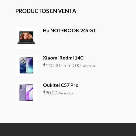
PRODUCTOS EN VENTA
Hp NOTEBOOK 245 GT
Xiaomi Redmi 14C
Rango
$
140.00
-
$
160.00
IVA Incluido
de
precios:
Oukitel C57 Pro
desde
$
90.00
$140.00
IVA Incluido
hasta
$160.00