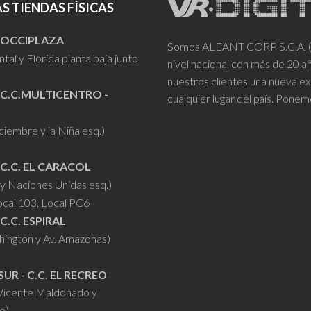
S TIENDAS FÍSICAS
- OCCIPLAZA
Somos ALEANT CORP S.C.A. (VR
tal y Florida planta baja junto
nivel nacional con más de 20 
nuestros clientes una nueva ex
 C.C.MULTICENTRO -
cualquier lugar del país. Ponem
iciembre y la Niña esq.)
 C.C. EL CARACOL
y Naciones Unidas esq.)
ocal 103, Local PC6
 C.C. ESPIRAL
hington y Av. Amazonas)
SUR - C.C. EL RECREO
 Vicente Maldonado y
o)