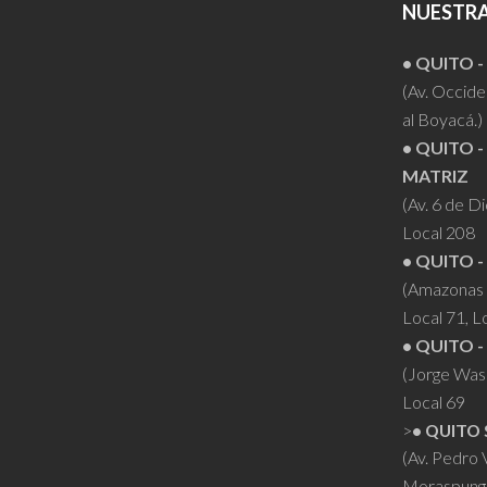
NUESTRA
• QUITO 
(Av. Occiden
al Boyacá.)
• QUITO -
MATRIZ
(Av. 6 de D
Local 208
• QUITO -
(Amazonas 
Local 71, L
• QUITO -
(Jorge Was
Local 69
>
• QUITO 
(Av. Pedro
Moraspung