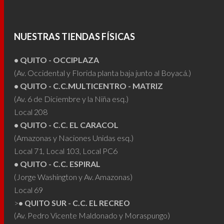
opciones
opcio
se
se
pueden
puede
NUESTRAS TIENDAS FÍSICAS
elegir
elegir
• QUITO - OCCIPLAZA
en
en
(Av. Occidental y Florida planta baja junto al Boyacá.)
la
la
• QUITO - C.C.MULTICENTRO - MATRIZ
página
págin
(Av. 6 de Diciembre y la Niña esq.)
de
de
Local 208
producto
produ
• QUITO - C.C. EL CARACOL
(Amazonas y Naciones Unidas esq.)
Local 71, Local 103, Local PC6
• QUITO - C.C. ESPIRAL
(Jorge Washington y Av. Amazonas)
Local 69
>
• QUITO SUR - C.C. EL RECREO
(Av. Pedro Vicente Maldonado y Moraspungo)