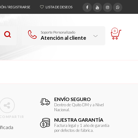
SIÓN / REGISTRARSE
LISTA DE DESEOS
0
Soporte Personalizado
Atención al cliente
ENVÍO SEGURO
Dentro de Quito DM y a Nivel
Nacional.
COMPARTIR
NUESTRA GARANTÍA
Factura legal y 1 año de garantía
ificada
por defectos de fábrica.