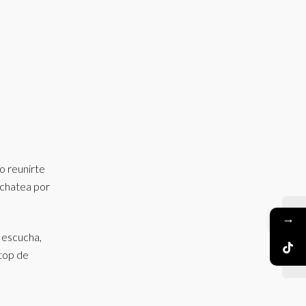
 o reunirte
 chatea por
→
 escucha,
top de