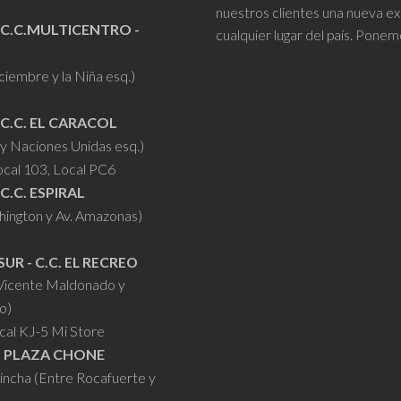
elegir
elegir
nuestros clientes una nueva ex
en
en
 C.C.MULTICENTRO -
cualquier lugar del país. Ponem
la
la
iciembre y la Niña esq.)
página
página
de
de
 C.C. EL CARACOL
producto
producto
y Naciones Unidas esq.)
ocal 103, Local PC6
 C.C. ESPIRAL
hington y Av. Amazonas)
SUR - C.C. EL RECREO
 Vicente Maldonado y
o)
cal KJ-5 Mi Store
- PLAZA CHONE
hincha (Entre Rocafuerte y