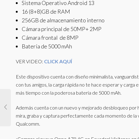
Sistema Operativo Android 13
16 (8+8)GB de RAM
256GB de almacenamiento interno
Cámara principal de 50MP+ 2MP
Cámara frontal de 8MP
Batería de 5000 mAh
VER VIDEO:
CLICK AQUÍ
Este dispositivo cuenta con diseño minimalista, vanguardista
con tus amigos, la carga rápida no te hace esperar y carga 
más tiempo con la poderosa batería de 5000 mAh.
Además cuenta con un nuevo y mejorado desbloqueo por huel
mira, graba y captura perfectamente cada momento de la v
Qualcomm.
¡Compra el nuevo Oppo A78 4G en Ecuador! Visítanos en 