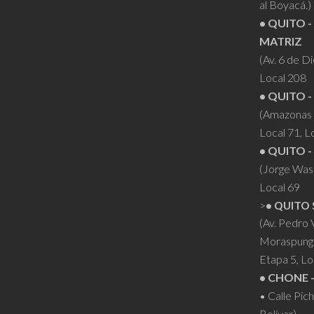
elegir
al Boyacá.)
en
• QUITO -
la
MATRIZ
página
(Av. 6 de D
Local 208
de
• QUITO -
producto
(Amazonas 
Local 71, L
• QUITO -
(Jorge Was
Local 69
>
• QUITO 
(Av. Pedro
Moraspung
Etapa 5, Lo
• CHONE 
• Calle Pic
Bolívar)