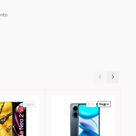
ento
Negro
Gris
Negro