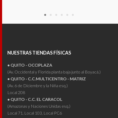
producto
hasta
OPCIONES
$155.00
produ
tiene
OPCIONES
tiene
múltiples
múltip
variantes.
varian
Las
Las
opciones
opcio
se
se
pueden
NUESTRAS TIENDAS FÍSICAS
puede
elegir
elegir
• QUITO - OCCIPLAZA
en
en
(Av. Occidental y Florida planta baja junto al Boyacá.)
la
• QUITO - C.C.MULTICENTRO - MATRIZ
la
página
(Av. 6 de Diciembre y la Niña esq.)
págin
de
Local 208
de
producto
• QUITO - C.C. EL CARACOL
produ
(Amazonas y Naciones Unidas esq.)
Local 71, Local 103, Local PC6