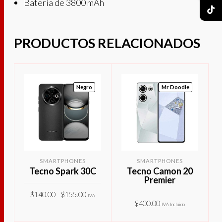
Batería de 3800 mAh
PRODUCTOS RELACIONADOS
Negro
Mr Doodle
SMARTPHONES
SMARTPHONES
Tecno Spark 30C
Tecno Camon 20
Premier
Rango
$
140.00
-
$
155.00
de
IVA
precios:
$
400.00
IVA Incluido
Este
desde
Incluido
SELECCIONAR
$140.00
Este
SELECCIONAR