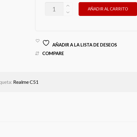
REALME
AÑADIR AL CARRITO
C51
CANTIDAD
AÑADIR A LA LISTA DE DESEOS
COMPARE
queta:
Realme C51