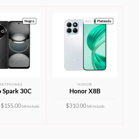
Negro
Azul
Plateado
ARTPHONES
HONOR
 Spark 30C
Honor X8B
Rango
$
155.00
$
310.00
IVA Incluido
IVA Incluido
de
Este
Este
precios:
IONAR OPCIONES
SELECCIONAR OPCIONES
producto
producto
desde
$140.00
tiene
tiene
hasta