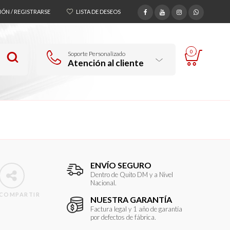
SIÓN / REGISTRARSE
LISTA DE DESEOS
0
Soporte Personalizado
Atención al cliente
ENVÍO SEGURO
Dentro de Quito DM y a Nivel
Nacional.
COMPARTIR
NUESTRA GARANTÍA
Factura legal y 1 año de garantía
por defectos de fábrica.