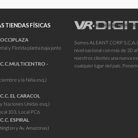
múltiples
múltiples
$340.00
variantes.
variantes.
Las
Las
S TIENDAS FÍSICAS
opciones
opciones
se
se
- OCCIPLAZA
Somos ALEANT CORP S.C.A. (VR
pueden
pueden
tal y Florida planta baja junto
nivel nacional con más de 20 
elegir
elegir
nuestros clientes una nueva ex
en
en
 C.C.MULTICENTRO -
cualquier lugar del país. Ponem
la
la
iciembre y la Niña esq.)
página
página
de
de
 C.C. EL CARACOL
producto
producto
y Naciones Unidas esq.)
ocal 103, Local PC6
 C.C. ESPIRAL
hington y Av. Amazonas)