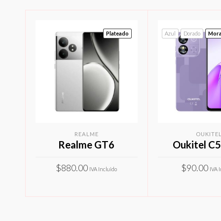
Plateado
Azul
Dorado
Mor
REALME
OUKITE
Realme GT6
Oukitel C
$
880.00
$
90.00
IVA Incluido
IVA 
Este
SELECCIONAR OPCIONES
SELECCIONAR O
producto
tiene