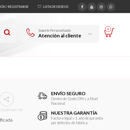
SIÓN / REGISTRARSE
LISTA DE DESEOS
0
Soporte Personalizado
Atención al cliente
ENVÍO SEGURO
Dentro de Quito DM y a Nivel
Nacional.
COMPARTIR
NUESTRA GARANTÍA
Factura legal y 1 año de garantía
ificada
por defectos de fábrica.