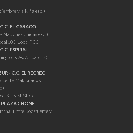
la
página
iciembre y la Niña esq.)
página
de
de
producto
 C.C. EL CARACOL
producto
y Naciones Unidas esq.)
ocal 103, Local PC6
 C.C. ESPIRAL
hington y Av. Amazonas)
SUR - C.C. EL RECREO
 Vicente Maldonado y
o)
cal KJ-5 Mi Store
- PLAZA CHONE
hincha (Entre Rocafuerte y