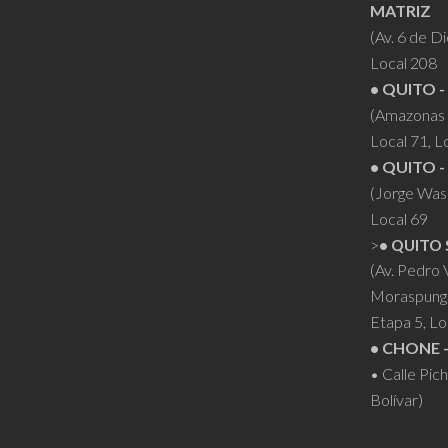
MATRIZ
página
(Av. 6 de D
de
Local 208
producto
• QUITO -
(Amazonas 
Local 71, L
• QUITO -
(Jorge Was
Local 69
>
• QUITO 
(Av. Pedro
Moraspung
Etapa 5, Lo
• CHONE 
• Calle Pic
Bolívar)