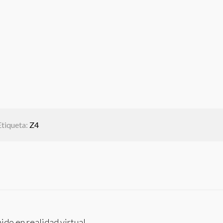
Etiqueta:
Z4
ido en realidad virtual