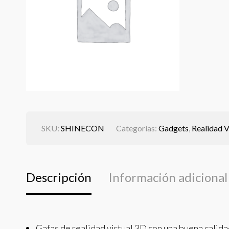
SKU:
SHINECON
Categorías:
Gadgets
,
Realidad V
Descripción
Información adicional
Gafas de realidad virtual 3D con una buena calid