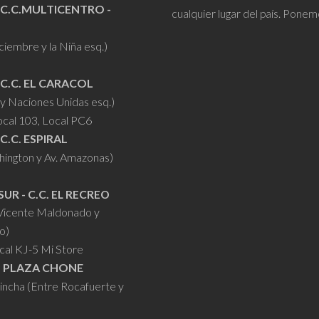
en
 C.C.MULTICENTRO -
cualquier lugar del país. Ponem
la
iciembre y la Niña esq.)
página
de
 C.C. EL CARACOL
producto
y Naciones Unidas esq.)
ocal 103, Local PC6
 C.C. ESPIRAL
hington y Av. Amazonas)
SUR - C.C. EL RECREO
 Vicente Maldonado y
o)
cal KJ-5 Mi Store
- PLAZA CHONE
hincha (Entre Rocafuerte y