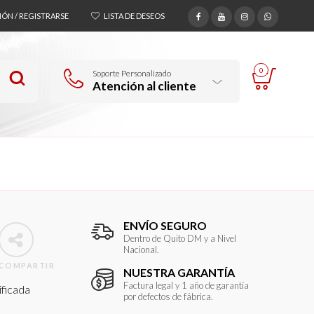
SIÓN / REGISTRARSE
LISTA DE DESEOS
0
Soporte Personalizado
Atención al cliente
ENVÍO SEGURO
Dentro de Quito DM y a Nivel
Nacional.
COMPARTIR
NUESTRA GARANTÍA
Factura legal y 1 año de garantía
ificada
por defectos de fábrica.