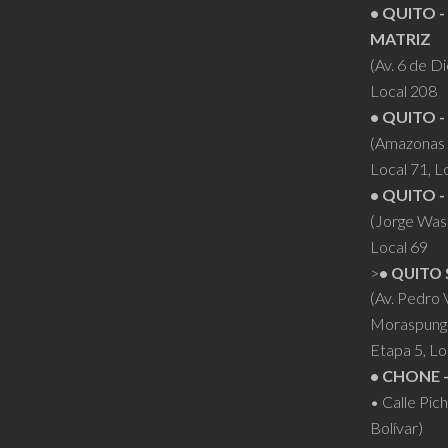
• QUITO -
la
MATRIZ
página
(Av. 6 de D
de
Local 208
producto
• QUITO -
(Amazonas 
Local 71, L
• QUITO -
(Jorge Was
Local 69
>
• QUITO 
(Av. Pedro
Moraspung
Etapa 5, Lo
• CHONE 
• Calle Pic
Bolívar)