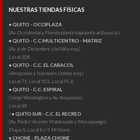
se
se
pueden
puede
NUESTRAS TIENDAS FÍSICAS
elegir
elegir
• QUITO - OCCIPLAZA
en
en
(Av. Occidental y Florida planta baja junto al Boyacá.)
la
la
• QUITO - C.C.MULTICENTRO - MATRIZ
página
págin
(Av. 6 de Diciembre y la Niña esq.)
de
de
Local 208
producto
produ
• QUITO - C.C. EL CARACOL
(Amazonas y Naciones Unidas esq.)
Local 71, Local 103, Local PC6
• QUITO - C.C. ESPIRAL
(Jorge Washington y Av. Amazonas)
Local 69
>
• QUITO SUR - C.C. EL RECREO
(Av. Pedro Vicente Maldonado y Moraspungo)
Etapa 5, Local KJ-5 Mi Store
• CHONE - PLAZA CHONE