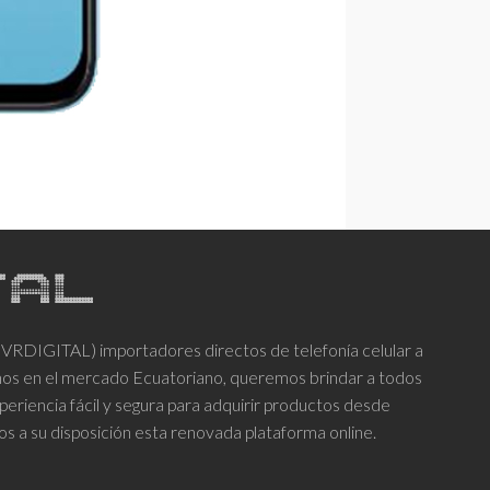
DIGITAL) importadores directos de telefonía celular a
años en el mercado Ecuatoriano, queremos brindar a todos
periencia fácil y segura para adquirir productos desde
os a su disposición esta renovada plataforma online.