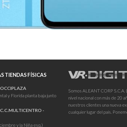
S TIENDAS FÍSICAS
- OCCIPLAZA
Somos ALEANT CORP S.C.A. (VR
tal y Florida planta baja junto
nivel nacional con más de 20 
nuestros clientes una nueva ex
 C.C.MULTICENTRO -
cualquier lugar del país. Ponem
iciembre y la Niña esq.)