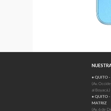
NUESTRA
• QUITO 
(Av. Occiden
al Boyacá.)
• QUITO -
MATRIZ
(Av. 6 de D