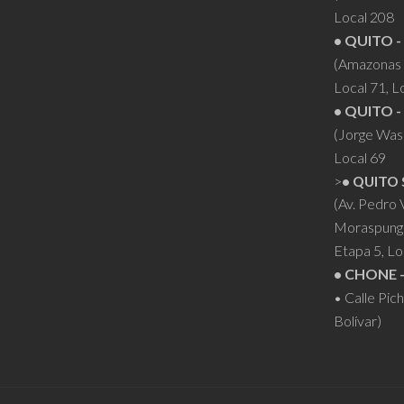
Local 208
• QUITO -
(Amazonas 
Local 71, L
• QUITO -
(Jorge Was
Local 69
>
• QUITO 
(Av. Pedro
Moraspung
Etapa 5, Lo
• CHONE 
• Calle Pic
Bolívar)