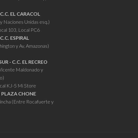
 C.C. EL CARACOL
y Naciones Unidas esq.)
ocal 103, Local PC6
 C.C. ESPIRAL
hington y Av. Amazonas)
SUR - C.C. EL RECREO
 Vicente Maldonado y
o)
cal KJ-5 Mi Store
- PLAZA CHONE
hincha (Entre Rocafuerte y