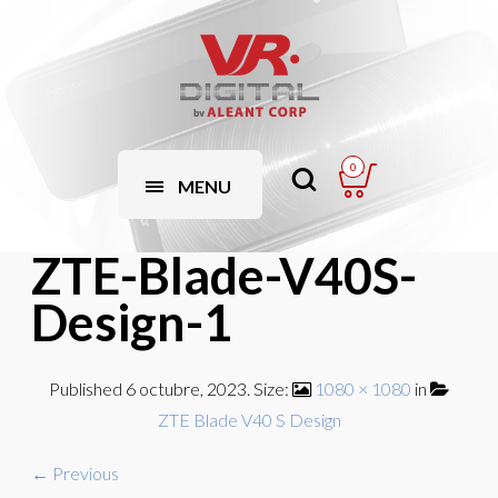
0
MENU
ZTE-Blade-V40S-
Design-1
Published
6 octubre, 2023
. Size:
1080 × 1080
in
ZTE Blade V40 S Design
← Previous