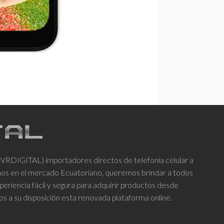
DIGITAL) importadores directos de telefonía celular a
años en el mercado Ecuatoriano, queremos brindar a todos
periencia fácil y segura para adquirir productos desde
os a su disposición esta renovada plataforma online.