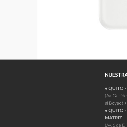
NUESTRA
• QUITO 
(Av. Occiden
al Boyacá.)
• QUITO -
MATRIZ
(Av. 6 de D