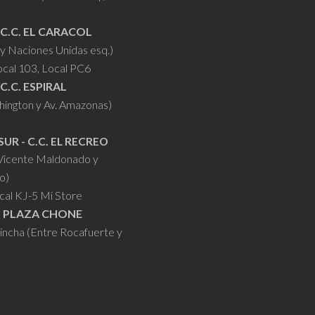
 C.C. EL CARACOL
y Naciones Unidas esq.)
ocal 103, Local PC6
 C.C. ESPIRAL
hington y Av. Amazonas)
SUR - C.C. EL RECREO
 Vicente Maldonado y
o)
cal KJ-5 Mi Store
- PLAZA CHONE
hincha (Entre Rocafuerte y