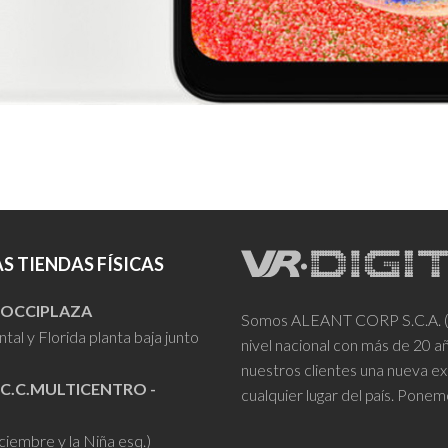
S TIENDAS FÍSICAS
- OCCIPLAZA
Somos ALEANT CORP S.C.A. (VR
tal y Florida planta baja junto
nivel nacional con más de 20 
nuestros clientes una nueva ex
 C.C.MULTICENTRO -
cualquier lugar del país. Ponem
iciembre y la Niña esq.)