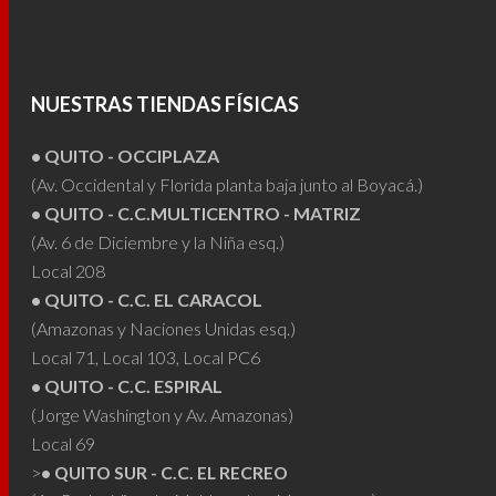
Las
Las
opciones
opcio
se
se
pueden
NUESTRAS TIENDAS FÍSICAS
puede
elegir
elegir
• QUITO - OCCIPLAZA
en
en
(Av. Occidental y Florida planta baja junto al Boyacá.)
la
• QUITO - C.C.MULTICENTRO - MATRIZ
la
página
(Av. 6 de Diciembre y la Niña esq.)
págin
de
Local 208
de
producto
• QUITO - C.C. EL CARACOL
produ
(Amazonas y Naciones Unidas esq.)
Local 71, Local 103, Local PC6
• QUITO - C.C. ESPIRAL
(Jorge Washington y Av. Amazonas)
Local 69
>
• QUITO SUR - C.C. EL RECREO