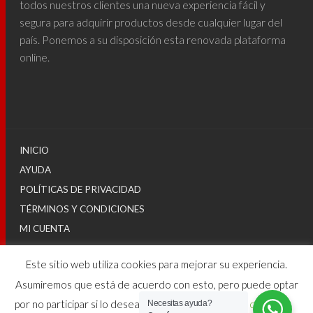
todos nuestros clientes una nueva experiencia fácil y
segura para adquirir productos desde cualquier lugar del
país. Ponemos a su disposición esta renovada plataforma
online.
INICIO
AYUDA
POLÍTICAS DE PRIVACIDAD
TÉRMINOS Y CONDICIONES
MI CUENTA
Este sitio web utiliza cookies para mejorar su experiencia.
© 2025
Asumiremos que está de acuerdo con esto, pero puede optar
por no participar si lo desea.
Configuraciones de cookies
Necesitas ayuda?