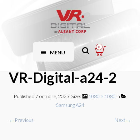
0
MENU
VR-Digital-a24-2
Published
7 octubre, 2023
. Size:
1080 × 1080
in
Samsung A24
← Previous
Next →