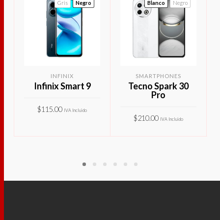
Gris
Negro
Blanco
Negro
INFINIX
SMARTPHONES
Infinix Smart 9
Tecno Spark 30
Pro
$
115.00
IVA Incluido
$
210.00
IVA Incluido
Este
SELECCIONAR
Este
SELECCIONAR
producto
OPCIONES
produ
tiene
OPCIONES
tiene
múltiples
múltip
variantes.
varian
Las
Las
opciones
opcio