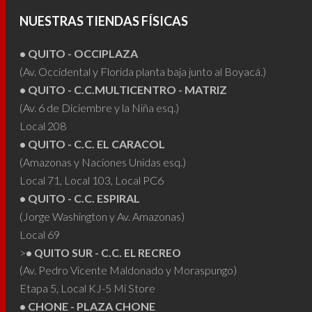
se
se
pueden
NUESTRAS TIENDAS FÍSICAS
puede
elegir
elegir
• QUITO - OCCIPLAZA
en
en
(Av. Occidental y Florida planta baja junto al Boyacá.)
la
• QUITO - C.C.MULTICENTRO - MATRIZ
la
página
(Av. 6 de Diciembre y la Niña esq.)
págin
de
Local 208
de
producto
• QUITO - C.C. EL CARACOL
produ
(Amazonas y Naciones Unidas esq.)
Local 71, Local 103, Local PC6
• QUITO - C.C. ESPIRAL
(Jorge Washington y Av. Amazonas)
Local 69
>
• QUITO SUR - C.C. EL RECREO
(Av. Pedro Vicente Maldonado y Moraspungo)
Etapa 5, Local KJ-5 Mi Store
• CHONE - PLAZA CHONE