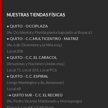
opciones
opcio
se
se
pueden
puede
NUESTRAS TIENDAS FÍSICAS
elegir
elegir
• QUITO - OCCIPLAZA
en
en
(Av. Occidental y Florida planta baja junto al Boyacá.)
la
la
• QUITO - C.C.MULTICENTRO - MATRIZ
página
págin
(Av. 6 de Diciembre y la Niña esq.)
de
de
Local 208
producto
produ
• QUITO - C.C. EL CARACOL
(Amazonas y Naciones Unidas esq.)
Local 71, Local 103, Local PC6
• QUITO - C.C. ESPIRAL
(Jorge Washington y Av. Amazonas)
Local 69
>
• QUITO SUR - C.C. EL RECREO
(Av. Pedro Vicente Maldonado y Moraspungo)
Etapa 5, Local KJ-5 Mi Store