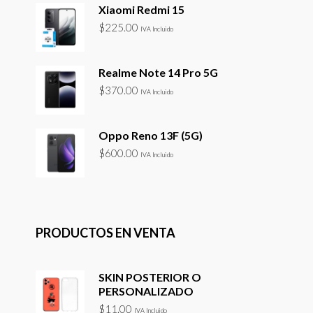
Xiaomi Redmi 15
$
225.00
IVA Incluido
Realme Note 14 Pro 5G
$
370.00
IVA Incluido
Oppo Reno 13F (5G)
$
600.00
IVA Incluido
PRODUCTOS EN VENTA
SKIN POSTERIOR O
PERSONALIZADO
$
11.00
IVA Incluido