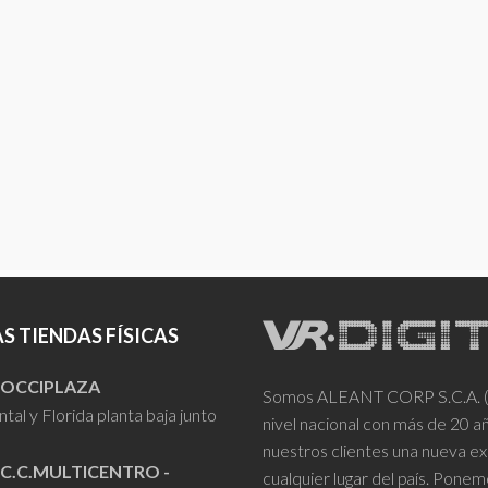
S TIENDAS FÍSICAS
- OCCIPLAZA
Somos ALEANT CORP S.C.A. (VR
tal y Florida planta baja junto
nivel nacional con más de 20 
nuestros clientes una nueva ex
 C.C.MULTICENTRO -
cualquier lugar del país. Ponem