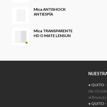
Mica ANTISHOCK
ANTIESPÍA
Mica TRANSPARENTE
HD O MATE LENSUN
NUESTRA
• QUITO 
(Av. Occiden
al Boyacá.)
• QUITO -