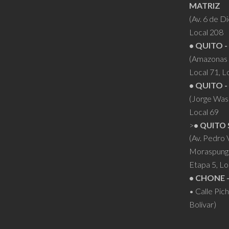
MATRIZ
(Av. 6 de D
Local 208
• QUITO -
(Amazonas 
Local 71, L
• QUITO -
(Jorge Was
Local 69
>
• QUITO 
(Av. Pedro
Moraspung
Etapa 5, Lo
• CHONE 
• Calle Pic
Bolívar)