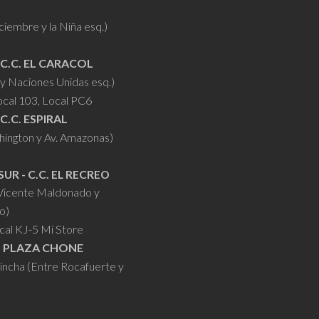
iciembre y la Niña esq.)
 C.C. EL CARACOL
y Naciones Unidas esq.)
ocal 103, Local PC6
 C.C. ESPIRAL
hington y Av. Amazonas)
SUR - C.C. EL RECREO
 Vicente Maldonado y
o)
cal KJ-5 Mi Store
- PLAZA CHONE
hincha (Entre Rocafuerte y