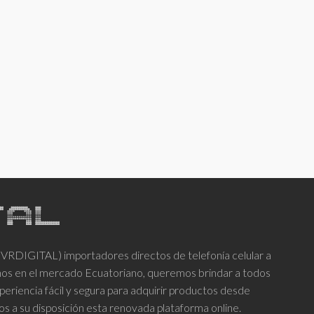
DIGITAL) importadores directos de telefonía celular a
años en el mercado Ecuatoriano, queremos brindar a todos
periencia fácil y segura para adquirir productos desde
os a su disposición esta renovada plataforma online.