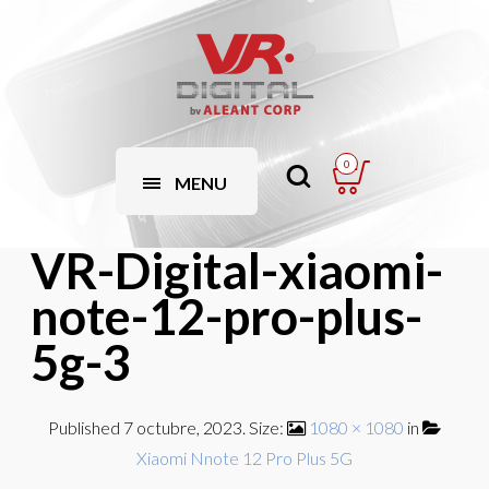
0
MENU
VR-Digital-xiaomi-
note-12-pro-plus-
5g-3
Published
7 octubre, 2023
. Size:
1080 × 1080
in
Xiaomi Nnote 12 Pro Plus 5G