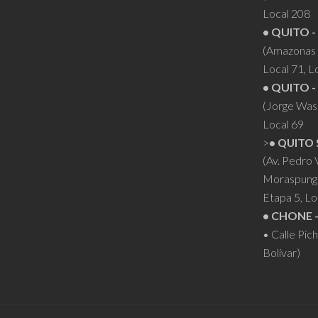
Local 208
• QUITO -
(Amazonas 
Local 71, L
• QUITO -
(Jorge Was
Local 69
>
• QUITO 
(Av. Pedro
Moraspung
Etapa 5, Lo
• CHONE 
• Calle Pic
Bolívar)