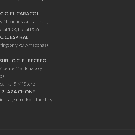
 C.C. EL CARACOL
y Naciones Unidas esq.)
ocal 103, Local PC6
 C.C. ESPIRAL
hington y Av. Amazonas)
SUR - C.C. EL RECREO
 Vicente Maldonado y
o)
cal KJ-5 Mi Store
- PLAZA CHONE
hincha (Entre Rocafuerte y