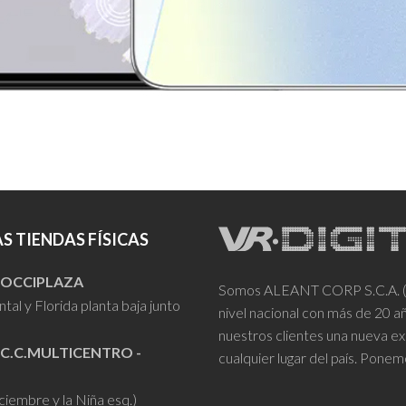
S TIENDAS FÍSICAS
- OCCIPLAZA
Somos ALEANT CORP S.C.A. (VR
tal y Florida planta baja junto
nivel nacional con más de 20 
nuestros clientes una nueva ex
 C.C.MULTICENTRO -
cualquier lugar del país. Ponem
iciembre y la Niña esq.)