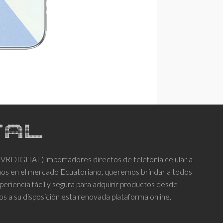
DIGITAL) importadores directos de telefonía celular a
años en el mercado Ecuatoriano, queremos brindar a todos
periencia fácil y segura para adquirir productos desde
os a su disposición esta renovada plataforma online.