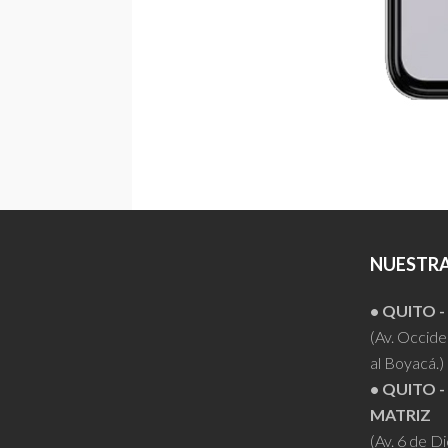
NUESTRA
• QUITO 
(Av. Occiden
al Boyacá.)
• QUITO -
MATRIZ
(Av. 6 de D