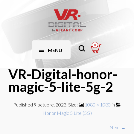
0
MENU
VR-Digital-honor-
magic-5-lite-5g-2
Published
9 octubre, 2023
. Size:
1080 × 1080
in
Honor Magic 5 Lite (5G)
Next →