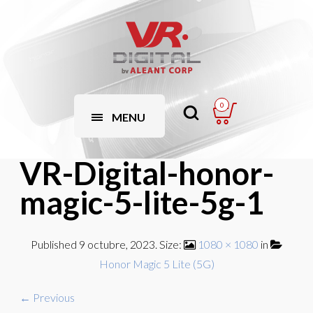
0
MENU
VR-Digital-honor-
magic-5-lite-5g-1
Published
9 octubre, 2023
. Size:
1080 × 1080
in
Honor Magic 5 Lite (5G)
← Previous