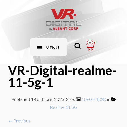
0
MENU
VR-Digital-realme-
11-5g-1
Published
18 octubre, 2023
. Size:
1080 × 1080
in
Realme 11 5G
← Previous