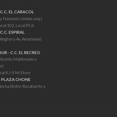
 C.C. EL CARACOL
y Naciones Unidas esq.)
ocal 103, Local PC6
 C.C. ESPIRAL
hington y Av. Amazonas)
SUR - C.C. EL RECREO
 Vicente Maldonado y
o)
cal KJ-5 Mi Store
- PLAZA CHONE
hincha (Entre Rocafuerte y