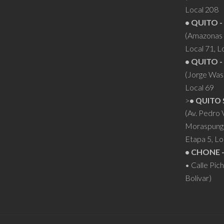
Local 208
• QUITO -
(Amazonas 
Local 71, L
• QUITO -
(Jorge Was
Local 69
>
• QUITO 
(Av. Pedro
Moraspung
Etapa 5, Lo
• CHONE 
• Calle Pic
Bolívar)