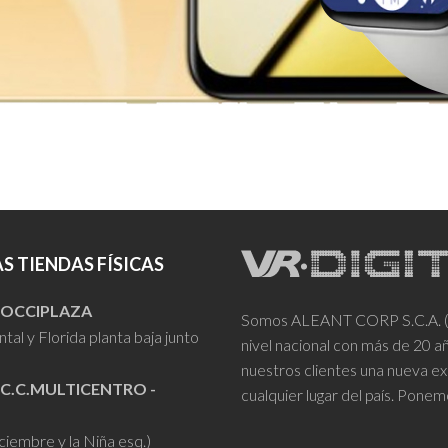
S TIENDAS FÍSICAS
- OCCIPLAZA
Somos ALEANT CORP S.C.A. (VR
tal y Florida planta baja junto
nivel nacional con más de 20 
nuestros clientes una nueva ex
 C.C.MULTICENTRO -
cualquier lugar del país. Ponem
iciembre y la Niña esq.)