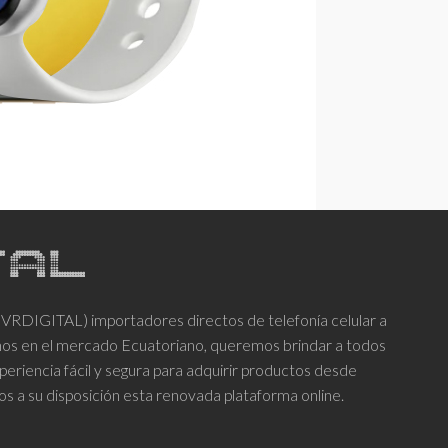
DIGITAL) importadores directos de telefonía celular a
años en el mercado Ecuatoriano, queremos brindar a todos
periencia fácil y segura para adquirir productos desde
os a su disposición esta renovada plataforma online.