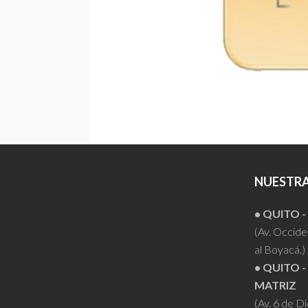
NUESTRA
• QUITO 
(Av. Occiden
al Boyacá.)
• QUITO -
MATRIZ
(Av. 6 de D