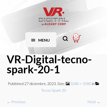
0
MENU
VR-Digital-tecno-
spark-20-1
Published
27 diciembre, 2023
. Size:
1080 × 1080
in
Tecno Spark 20
← Previous
Next →