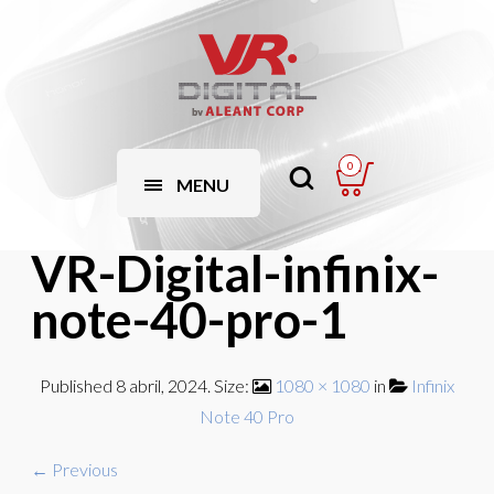
0
MENU
VR-Digital-infinix-
note-40-pro-1
Published
8 abril, 2024
. Size:
1080 × 1080
in
Infinix
Note 40 Pro
← Previous