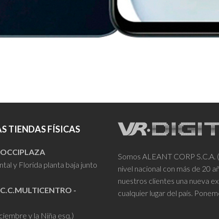
S TIENDAS FÍSICAS
- OCCIPLAZA
Somos ALEANT CORP S.C.A. (VR
tal y Florida planta baja junto
nivel nacional con más de 20 
nuestros clientes una nueva ex
 C.C.MULTICENTRO -
cualquier lugar del país. Ponem
iciembre y la Niña esq.)