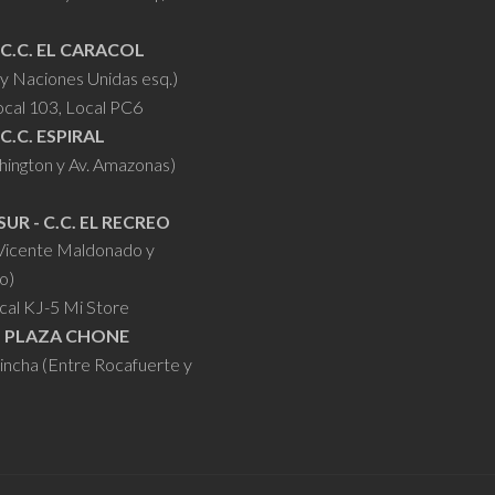
 C.C. EL CARACOL
y Naciones Unidas esq.)
ocal 103, Local PC6
 C.C. ESPIRAL
hington y Av. Amazonas)
SUR - C.C. EL RECREO
 Vicente Maldonado y
o)
cal KJ-5 Mi Store
- PLAZA CHONE
hincha (Entre Rocafuerte y