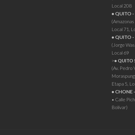
Local 208
• QUITO -
(Amazonas 
Local 71, L
• QUITO -
(Jorge Was
Local 69
>
• QUITO 
(Av. Pedro
Moraspung
Etapa 5, Lo
• CHONE 
• Calle Pic
Bolívar)