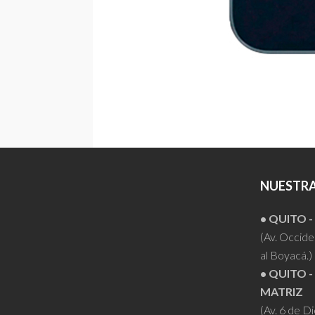
NUESTRA
• QUITO 
(Av. Occiden
al Boyacá.)
• QUITO -
MATRIZ
(Av. 6 de D