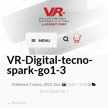
0
MENU
VR-Digital-tecno-
spark-go1-3
Published
7 marzo, 2025
. Size:
1080 × 1080
in
Tecno Spark Go 1
← Previous