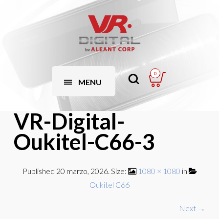
0
MENU
VR-Digital-
Oukitel-C66-3
Published
20 marzo, 2026
. Size:
1080 × 1080
in
Oukitel C66
Next →