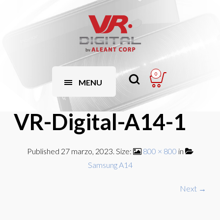
0
MENU
VR-Digital-A14-1
Published
27 marzo, 2023
. Size:
800 × 800
in
Samsung A14
Next →