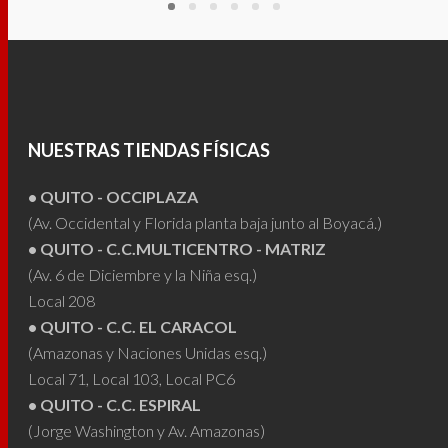
múltiples
múltip
variantes.
varian
Las
Las
opciones
opcio
se
se
pueden
puede
NUESTRAS TIENDAS FÍSICAS
elegir
elegir
• QUITO - OCCIPLAZA
en
en
(Av. Occidental y Florida planta baja junto al Boyacá.)
la
la
• QUITO - C.C.MULTICENTRO - MATRIZ
página
págin
(Av. 6 de Diciembre y la Niña esq.)
de
de
Local 208
producto
produ
• QUITO - C.C. EL CARACOL
(Amazonas y Naciones Unidas esq.)
Local 71, Local 103, Local PC6
• QUITO - C.C. ESPIRAL
(Jorge Washington y Av. Amazonas)